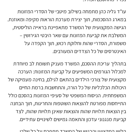
עו"ד גליה כהן מתמחה בשילוב מיטבי של הסדרי המזונות
במארג ההסכמות, תוך יצירת מערכת הוראות מקיפה ומאוזנת.
הגישה המקצועית של המשרד מתאפיינת בראייה הוליסטית,
המשלבת את קביעת המזונות עם שאר היבטי הגירושין –
משמורת, הסדרי שהות וחלוקת רכוש, תוך הקפדה על
האינטרסים של כל הצדדים המעורבים.
בתהליך עריכת ההסכם, המשרד מעניק תשומת לב מיוחדת
למכלול הגורמים המשפיעים על קביעת המזונות: הערכה
מקצועית של צורכי הילדים בהתאם לגילם, בחינה מעמיקה של
היכולות הכלכליות של כל הורה, והתחשבות ברמת החיים
המשפחתית. הניסוח המשפטי של סעיפי המזונות בהסכם כולל
התייחסות מפורטת להוצאות השוטפות והחריגות, תוך הבחנה
בין הוצאות תלויות שהות והוצאות שאינן תלויות שהות, לצד
קביעת מנגנוני עדכון והתאמה גמישים לשינויים עתידיים.
הליווי המקצועי והרגיש של המשרד מתפרס על כל שלבי