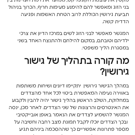
מקטין את עוצמת הקונפליקט, ממזער את רמת העויינות בין
בני הזוג ומאפשר להם להימנע מעימות חריף, הכרוך בניהול
תביעת גירושין הכוללת לרוב הטחת האשמות ופגיעה
הדדית קשה.
המגשר מאפשר לבני הזוג לשים במרכז הדיון את צרכי
ילדיהם וטובתם, במקום להילחם ולהתנצח האחד בשני
במסגרת הליך משפטי.
מה קורה בתהליך של גישור
גירושין?
במהלך הגישור גירושין יתקיימו דיונים ושיחות משותפות
באווירה נעימה המאפשרת ביטוי לכל אחד מהצדדים
במחלוקת, השלב הראשון בהליך גישור יהיה להבין ולקבוע
את האינטרסים והרצונות של שני הצדדים. לאחר מכן, ינסה
המגשר להשמיע לצדדים את הנאמר באופן אובייקטיבי
ובכך הצדדים יוכלו לקבל תמונת מצב רחבה וחשיבה על
מספר פתרונות אפשריים כך שההסכמה ביניהם תגיע