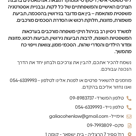
ליווי משפטי אישי, דיסקרטי וממוקד תוצאה. אנו מאמינים בהבנת
הצרכים האישיים והמשפחתיים של כל לקוח, ובבניית אסטרטגיה
משפטית מותאמת – בין אם מדובר בגירושין בהסכמה, תביעת
משמורת, מזונות, חלוקת רכוש או הסדרת הסכמים מורכבים.
למשרד ניסיון רב בניהול תיקי משפחה מורכבים בערכאות
המשפטיות השונות, לרבות תביעות גירושין, תביעות רכוש, מזונות
ומדור הילדים והסדרי שהות, הסכמי ממון, צוואות וייפוי כח
מתמשך.
נשמח להכיר אתכם, להבין את צרכיכם ולבחון יחד את הדרך
הנכונה עבורכם.
מוזמנים להשאיר פרטים או לפנות אלינו לטלפון – 054-6339993
ואנו נחזור אליכם בהקדם.
טלפון המשרד- 09-8983737
טלפון נייד- 054-6339993
אימייל- galiacohenlaw@gmail.com
פקס- 09-7993809
רח' ספיר 7 הרצליה - בית ישפאר - קומה 1