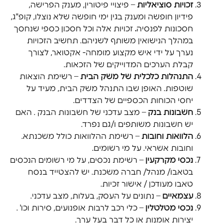
זכויות סוציאליות
– פיצויי פיטורין, מענק הפרישה,
פידיון חופשה ומענק בגין ימי חופשה שלא נוצלו, קופ"ג,
חסכונות לפנסיה
.
זכויות אלה וכל חסכון כספי שנחסך
במהלך הנישואין משותף לשניהם. תחשיב הזכויות
נערך על ידי איש מקצוע מומחה- אקטואר, לצורך
קבלת הערכים המדוייקים של הזכאות.
התנהלות כלכלית של משק הבית
– רשימת הוצאות
שוטפות. האופן שבו התנהל משק הבית, מעיד על
יחסי הכוחות הכספיים של הצדדים.
חשבונות בנק
– מצב עדכני של חשבונות הבנק . האם
יש חשבונות משותפים ו/גם נפרד.
הלוואות וחובות
– רשימת ההלוואות כולל משכנתא.
וחובות אשראי. על מי רשומים.
נכסי מקרקעין
– רשימת נכסים, על מי רשומים הנכסים
בטאבו/ מנהל/ חברה משכנת. יש להצטייד בנסח
טאבו מעודכן / אישור זכיות.
עצמאיים
– נתונים על העסק, בעלות, מצב עדכני.
נכסי מטלטלין
– כלי רכב לרבות אופנועים, סירות וכו' .
יצירות אומנות או כל דבר בעל ערך.