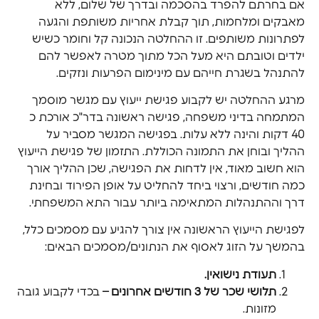
אם בחרתם להפרד בהסכמה ובדרך של שלום, ללא
מאבקים ומלחמות, תוך קבלת אחריות משותפת והגעה
לפתרונות משותפים. זו ההחלטה הנכונה קל וחומר כשיש
ילדים וטובתם היא מעל הכל מתוך מטרה לאפשר להם
להתנהל בשגרת חייהם עם מינימום הפרעות ונזקים.
מרגע ההחלטה יש לקבוע פגישת ייעוץ עם מגשר מוסמך
המתמחה בדיני משפחה, פגישה ראשונה בדר"כ אורכת כ
40 דקות והינה ללא עלות. בפגישה המגשר מסביר על
ההליך ובוחן את התמונה הכוללת. התזמון של פגישת הייעוץ
הוא חשוב מאוד, אין לדחות את הפגישה, שכן ההליך אורך
כמה חודשים, ורצוי ביחד להחליט על אופן הפירוד ובחינת
דרך וההתנהלות המתאימה ביותר עבור התא המשפחתי.
לפגישת הייעוץ הראשונה אין צורך להגיע עם מסמכים כלל,
בהמשך על הזוג לאסוף את הנתונים/מסמכים הבאים:
תעודת נישואי
ן.
תלושי שכר של 3 חודשים אחרונים –
בכדי לקבוע גובה
מזונות.